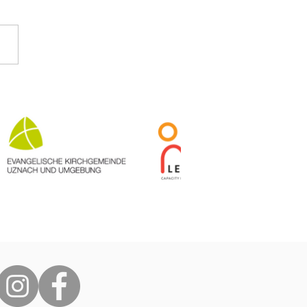
me Besuche und
erpflege: Neuigkeiten
 Polokong
rszentrum