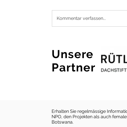
Kommentar verfassen...
Jahresrückblick 2025 &
Ausblick 2026: Wirkung,
Wachstum und
Unsere
gemeinsames Engagement
in Maun
Partner
Erhalten Sie regelmässige Informat
NPO, den Projekten als auch fema
Botswana.