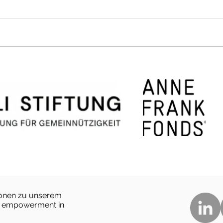
Doppelte Mahlzeiten,
War
doppelte Hoffnung
Wint
vom
Alte
ionen zu unserem
le empowerment in