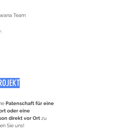
tswana Team
:
ROJEKT
ne 
Patenschaft für eine 
rt oder eine 
on direkt vor Ort 
zu 
n Sie uns!