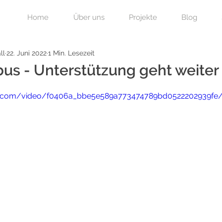
Home
Über uns
Projekte
Blog
ll
22. Juni 2022
1 Min. Lesezeit
us - Unterstützung geht weiter
atic.com/video/f0406a_bbe5e589a773474789bd0522202939fe