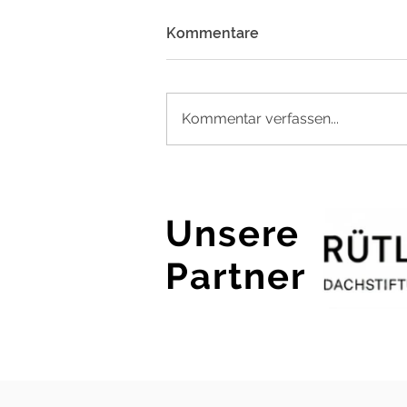
Kommentare
Kommentar verfassen...
Jahresrückblick 2025 &
Ausblick 2026: Wirkung,
Wachstum und
Unsere
gemeinsames Engagement
in Maun
Partner