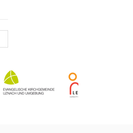
me Besuche und
erpflege: Neuigkeiten
 Polokong
rszentrum