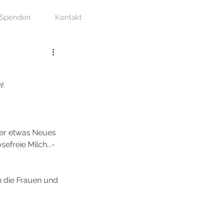
Spenden
Kontakt
n!
eder etwas Neues 
freie Milch...- 
n die Frauen und 