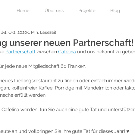
Home
Über uns
Projekte
Blog
ll
4. Okt. 2020
1 Min. Lesezeit
g unserer neuen Partnerschaft!
ue 
Partnerschaft
 zwischen 
Cafelina
 und uns bekannt zu gebe
ür jede neue Mitgliedschaft 60 Franken. 
Ihr neues Lieblingsrestaurant zu finden oder einfach immer wi
an, koffeinfreier Kaffee, Porridge mit Mandelmilch oder laktose
nsche erfüllt werden. 
 Cafelina werden, tun Sie auch eine gute Tat und unterstütze
ute an und vollbringen Sie Ihre gute Tat für dieses Jahr! ♥ 