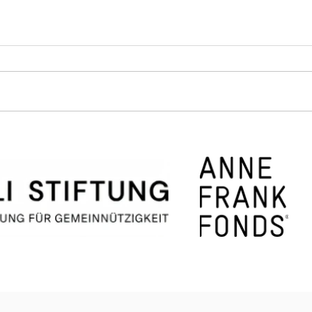
Doppelte Mahlzeiten,
War
doppelte Hoffnung
Wint
vom
Alte