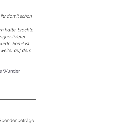
ihr damit schon 
n hatte, brachte 
iagnostizieren 
rde. Somit ist 
 weiter auf dem 
ne Wunder 
e Spendenbeträge 