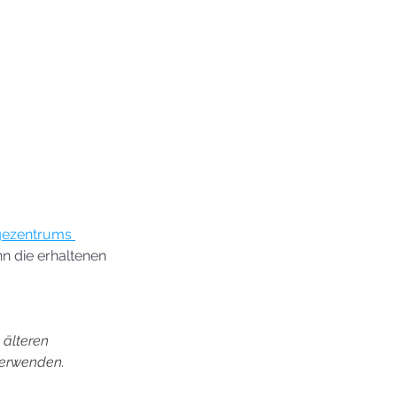
gezentrums 
n die erhaltenen 
 älteren 
verwenden. 