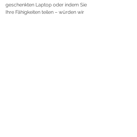
geschenkten Laptop oder indem Sie 
Ihre Fähigkeiten teilen – würden wir 
uns sehr freuen, von Ihnen zu hören.
Gemeinsam servieren wir nicht nur 
Mahlzeiten.
Wir bauen Zukunft.
Jetzt Unterstützen
Feeding Programme
Alle ansehen
Aktuelle Beiträge