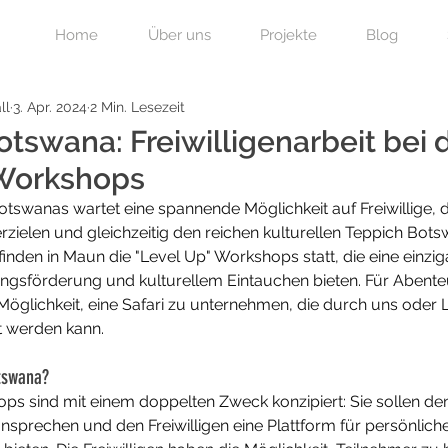
Home
Über uns
Projekte
Blog
ll
3. Apr. 2024
2 Min. Lesezeit
tswana: Freiwilligenarbeit bei 
 Workshops
tswanas wartet eine spannende Möglichkeit auf Freiwillige, d
zielen und gleichzeitig den reichen kulturellen Teppich Bot
finden in Maun die "Level Up" Workshops statt, die eine einziga
ngsförderung und kulturellem Eintauchen bieten. Für Abenteu
 Möglichkeit, eine Safari zu unternehmen, die durch uns oder 
t werden kann. 
tswana?
ops sind mit einem doppelten Zweck konzipiert: Sie sollen de
sprechen und den Freiwilligen eine Plattform für persönlich