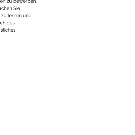
ren zu bewerben. 
uchen Sie 
 zu lernen und 
ch des 
sliches 