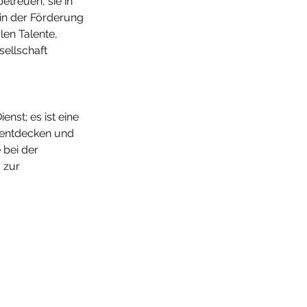
etreuen, sie in 
in der Förderung 
len Talente, 
sellschaft 
enst; es ist eine 
u entdecken und 
 bei der 
 zur 