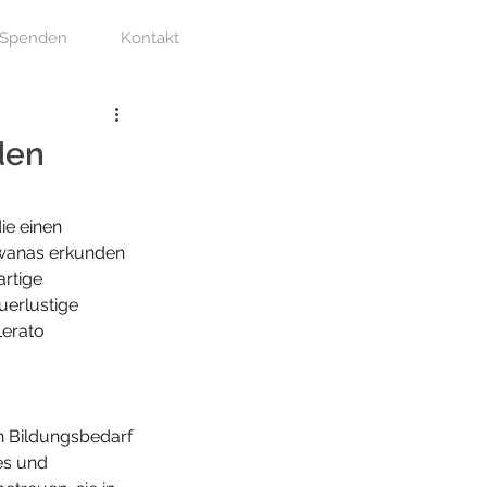
Spenden
Kontakt
den
ie einen 
swanas erkunden 
rtige 
erlustige 
Lerato 
n Bildungsbedarf 
es und 